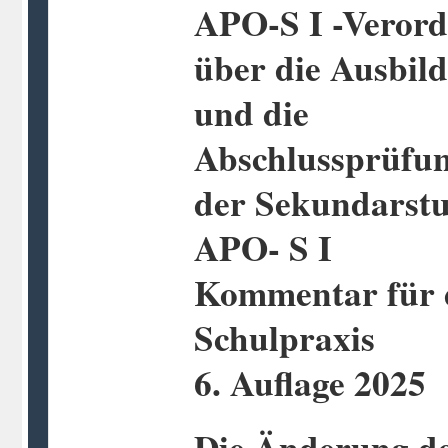
APO-S I -Veror
über die Ausbil
und die
Abschlussprüfun
der Sekundarstuf
APO- S I
Kommentar für 
Schulpraxis
6. Auflage 2025
Die Änderung d