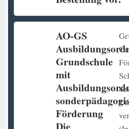
AO-GS
Gru
Ausbildungsord
Gr
Grundschule
Fö
mit
Sc
Ausbildungsord
bz
sonderpädagogi
Un
Förderung
ve
Die
(I