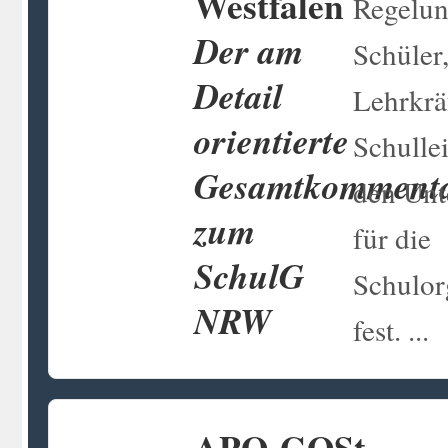
Westfalen
Regelun
Der am
Schüler,
Detail
Lehrkrä
orientierte
Schullei
Gesamtkomment
den Unt
zum
für die
SchulG
Schulor
NRW
fest. ...
APO-GOSt -