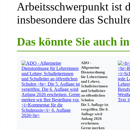
Arbeitsschwerpunkt ist d
§ 42 Mittlerer Schulabschluss (Fachoberschulreife)
§ 43 Berechtigung zum Besuch der gymnasialen -Obers
§ 44 Nachprüfung zum Erwerb von Abschlüssen und B
insbesondere das Schulre
Schlussbestimmungen
Das könnte Sie auch in
§ 45 Besondere Bestimmungen für NRW-Sportschulen
§ 46 Besondere Bestimmungen für die Laborschule Bie
für Cirkuskinder in Nordrhein-Westfalen und die schul
§ 47 (weggefallen)
ADO -
§ 48 Inkraftttreten, Außerkrafttreten
Allgemeine
Dienstordnung
für Lehrerinnen
und Lehrer,
Schulleiterinnen
und Schulleiter
an öffentlichen
Schulen
Die 5. Auflage ist
vergriffen. Die 6.
Auflage wird
Anfang 2026
erscheinen.
Gerne merken