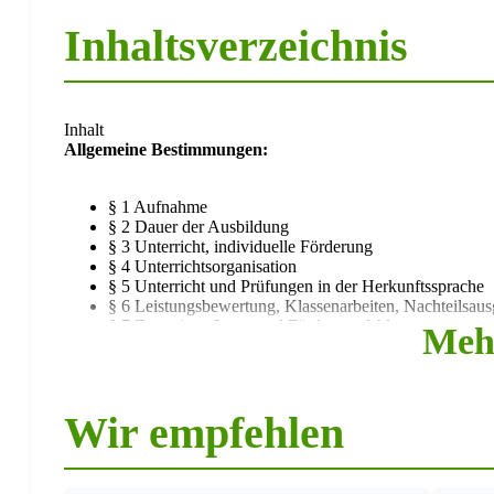
Inhaltsverzeichnis
Inhalt
Allgemeine Bestimmungen:
§ 1 Aufnahme
§ 2 Dauer der Ausbildung
§ 3 Unterricht, individuelle Förderung
§ 4 Unterrichtsorganisation
§ 5 Unterricht und Prüfungen in der Herkunftssprache
§ 6 Leistungsbewertung, Klassenarbeiten, Nachteilsaus
§ 7 Zeugnisse, Lern- und Förderempfehlungen
Meh
§ 8 Information und Beratung
§ 9 Schülerinnen und Schüler mit einer Behinderung,
Wir empfehlen
Erprobungsstufe, Wechsel der Schulform oder des Bildun
§ 10 Gliederung und Dauer der Erprobungsstufe