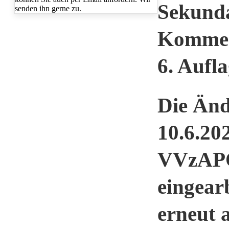
Sekunda
Komment
6. Aufl
Die Änd
10.6.20
VVzAPO-
eingear
erneut 