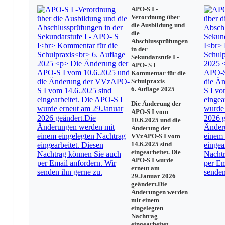
§ 11 Wechsel der Schulform während der Erprobungsst
APO-S I -
§ 12 Abschluss der Erprobungsstufe
Verordnung über
§ 13 Wechsel der Schulform oder des Bildungsgangs a
die Ausbildung und
die
Abschlussprüfungen
Bestimmungen für den Unterricht in den Schulformen
in der
Sekundarstufe I -
APO- S I
§ 14 Hauptschule
Kommentar für die
Schulpraxis
§ 15 Realschule und Realschule in Aufbauform
6. Auflage 2025
§ 16 Realschule mit Hauptschulbildungsgang ab Klasse
§ 17 Gymnasium
Die Änderung der
§ 18 (weggefallen)
APO-S I vom
§ 19 Gesamtschule
10.6.2025 und die
§ 20 Sekundarschule
Änderung der
VVzAPO-S I vom
14.6.2025 sind
eingearbeitet. Die
Versetzungsbestimmungen
APO-S I wurde
erneut am
29.Januar 2026
§ 21 Allgemeine Versetzungsbestimmungen, Vorversetzu
geändert.Die
§ 22 Allgemeine Versetzungsanforderungen
Änderungen werden
§ 23 Nachprüfung
mit einem
§ 24 Freiwillige Wiederholung der Klassen 9 und 10 z
eingelegten
§ 25 Besondere Versetzungsbestimmungen für die Hau
Nachtrag
§ 26 Besondere Versetzungsbestimmungen für die Real
eingearbeitet.