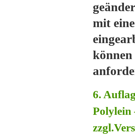
geänder
mit ein
eingear
können 
anforde
6. Aufla
Polylein
zzgl.Ver