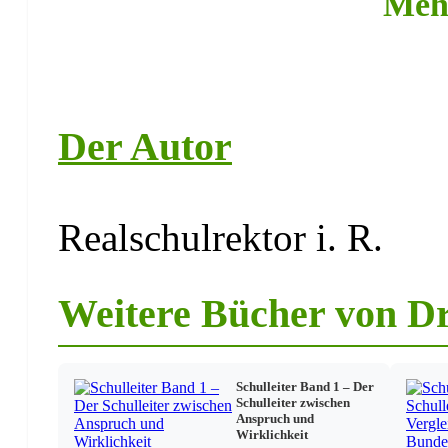
Meh
Die Besonderheiten der Ganztagsschule
Sind Unterricht und Freizeit Gegensätze?
Betreuung und Erledigung der Hausaufgaben
Unterricht an der Ganztagsschule
Freizeitgestaltung
Der Autor
Beköstigung
Die Verantwortlichen
Realschulrektor i. R.
Das lehrende Personal
Sozialarbeiter
Elternmitarbeit
Weitere Bücher von Dr
Ausstattung der Ganztagsschule
Personelle Ausstattung
Die sächlichen Voraussetzungen
Schulleiter Band 1 – Der
Die räumlichen Voraussetzungen
Schulleiter zwischen
Anspruch und
Wirklichkeit
Zusammenfassung