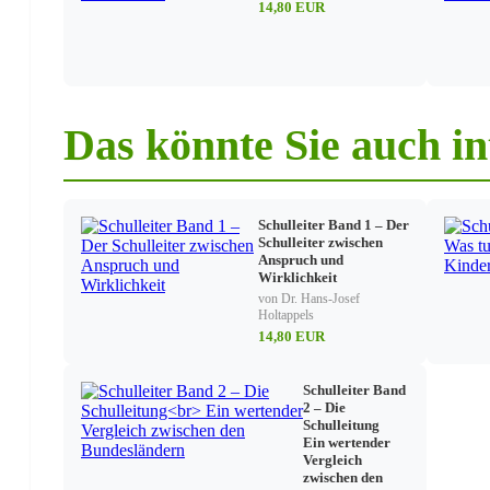
14,80 EUR
Profilbildung für Ganztagsschulen
Allgemeine Hinweise
Anhang:
Das könnte Sie auch in
Anlage 1: Muster eines Schreibens der Erziehungsberec
Anlage 2: Muster für ein Schreiben der Erziehungsbere
Schule verlassen zu dürfen
Anlage 3: Beispiel für Mittagstisch-Angebote
Anlage 4: Notwendige Raumausstattung nach Sachgru
Schulleiter Band 1 – Der
Schulleiter zwischen
Anlage 5: Vorschlag: Anordnung der Räume und Zone
Anspruch und
Anlage 6: Zeitraster / Stundenpläne
Wirklichkeit
von Dr. Hans-Josef
Holtappels
Literaturverzeichnis
14,80 EUR
Schulleiter Band
2 – Die
Schulleitung
Ein wertender
Vergleich
zwischen den