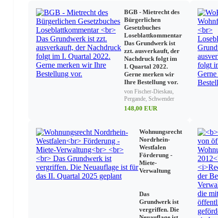
Verletzung von Vorschriften über erlaubnisbedürftige,
BGB - Mietrecht des
Strafbare Verletzung von Prüferpflichten
Bürgerlichen
Gesetzbuches
Loseblattkommentar
Das Grundwerk ist
zzt. ausverkauft, der
Nachdruck folgt im
I. Quartal 2022.
Gerne merken wir
Ihre Bestellung vor.
von Fischer-Dieskau,
Pergande, Schwender
148,00 EUR
Wohnungsrecht
Nordrhein-
Westfalen
Förderung -
Miete-
Verwaltung
Das
Grundwerk ist
vergriffen. Die
Neuauflage ist