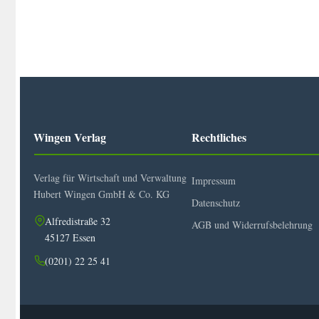
Exkurs zu can. 753 CIC/1983
Die Bischofskonferenz in weiteren lehramtlichen Dokumente
Papst Franziskus und die Bischofskonferenz – ein neues Kapit
Die Entwicklung der Bischofskonferenz seit der Promulgation
Chancen und Grenzen der Rechtsstellung der Bischofskonfer
Die Bischofskonferenz in ihrer Entstehung und Entwicklung b
Die Bischofskonferenz in der Zukunft – ein prospektivischer 
Wingen Verlag
Rechtliches
Verlag für Wirtschaft und Verwaltung
Impressum
Hubert Wingen GmbH & Co. KG
Datenschutz
Alfredistraße 32
AGB und Widerrufsbelehrung
45127 Essen
(0201) 22 25 41