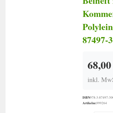
Beiheft
Komment
Polylei
87497-3
68,0
inkl. MwS
ISBN
978-3-87497-30
Artikelnr.
999264