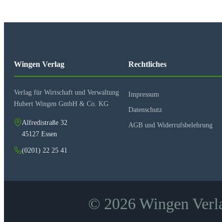
Schwarzstaubablagerungen in Wohnungen (Fogging)
Oberflächensanierung nach Einbruch/Diebstahl
Behandlung von Hausschwammschäden u. Schimmelpi
Schadenermittlung und Schadenberechnung
Handwerkerrechnungen
Eigenleistungen
Wingen Verlag
Rechtliches
Beispiel Schadenzusammenstellung nach Gewerken
Honorar der an der Schadensbeseitigung Beteiligten
Abschreibung „neu für alt“
Verlag für Wirtschaft und Verwaltung
Impressum
Sonstige Gebühren
Hubert Wingen GmbH & Co. KG
Behördliche Auflagen
Datenschutz
Ausschlussbestimmungen auf einen Blick
Alfredistraße 32
AGB und Widerrufsbelehrung
Der Zustandswert von Hochbauwerken
45127 Essen
Nachträgliche Wertverbesserung
Zustandswertverfahren
(0201) 22 25 41
Sachverständigenverfahren und privates Schiedsgericht
Anhang
Schadensberechnung mit einer Excel-Tabellenkalkulat
Aufmass und Raumbuch
© 2026 Wingen Verla
Elektroinstallationen
Vorbemessungen einer Holzbalkendecke
Chemisches Gutachten