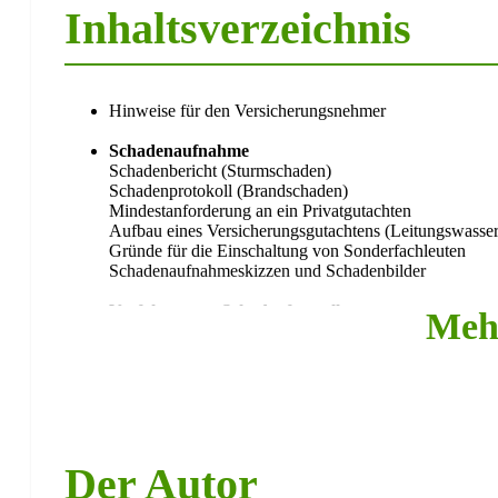
Inhaltsverzeichnis
Hinweise für den Versicherungsnehmer
Schadenaufnahme
Schadenbericht (Sturmschaden)
Schadenprotokoll (Brandschaden)
Mindestanforderung an ein Privatgutachten
Aufbau eines Versicherungsgutachtens (Leitungswasse
Gründe für die Einschaltung von Sonderfachleuten
Schadenaufnahmeskizzen und Schadenbilder
Verfahren zur Schadenfeststellung
Meh
Messtechnische Verfahren im Überblick
Thermografie
Hochfrequenztechnik
Tracergasverfahren
Druckprobe
Rauchgasprobe
Elektroimpulsverfahren
Der Autor
Schadensanierung und Schadenverhütung