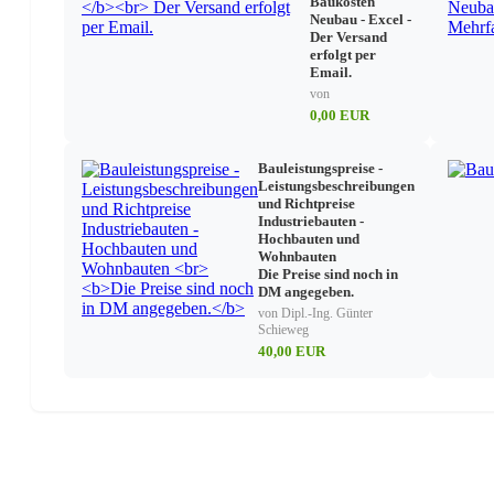
Baukosten
Bodenpflege: Gumminoppen- und Pastillenbeläge
Neubau - Excel -
Bodenpflege: Laminat
Der Versand
Zukünftige Entwicklungen
erfolgt per
Email.
Neue Vorbeugungsmaßnahmen: Oberflächenveredelung
Möglichkeiten zur Geruchsneutralisation
von
Werkstoffuntersuchung nach Brandeinwirkung
0,00 EUR
Brand- und Löschwasserschäden an Elektroinstallation
Brandschäden an raumlufttechnischen Anlagen und He
Bauleistungspreise -
Leitungswasserschäden
Leistungsbeschreibungen
Trockenlegung von schwimmenden Estrichen
und Richtpreise
Trockenlegung von Holzbalkendecken
Industriebauten -
Trockenlegung von Wänden
Hochbauten und
Flachdachtrocknung
Wohnbauten
Ursachen von Leitungswasserschäden
Die Preise sind noch in
Vorsorgemaßnahmen zur Vermeidung von Leitungswas
DM angegeben.
Sturm- und Hagelschäden
von Dipl.-Ing. Günter
Schieweg
Blitzschäden
Brandschutz
40,00 EUR
Elementarschäden
Gebäudeschäden infolge Verkehrsunfällen
Explosionsschäden
Setzungs- und Bergschäden
Schäden durch Baustaub
Luftreinigung
Vandalismusschäden – Beispiel „Graffiti“