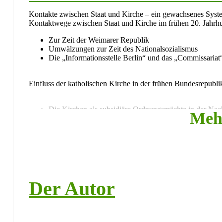
Kontakte zwischen Staat und Kirche – ein gewachsenes Syst
Kontaktwege zwischen Staat und Kirche im frühen 20. Jahrh
Zur Zeit der Weimarer Republik
Umwälzungen zur Zeit des Nationalsozialismus
Die „Informationsstelle Berlin“ und das „Commissariat
Einfluss der katholischen Kirche in der frühen Bundesrepubli
Die Kirchen als subsidiäre Ordnungsmächte in der Nach
Meh
Erzbischof Frings und sein politischer Beauftragter Böh
Gemeinwohlverantwortung vor Eigeninteressen
Etablierung des „Katholischen Büros Bonn“
Das „Kommissariat der deutschen Bischöfe – Katholisches B
Vom „Ein-Mann-Unternehmen Böhler“
Der Autor
zur institutionalisierten Verbindungsstelle unter Wilhel
1966-1969: Das Katholische Büro unter Heinrich Ten
1969-1976: Das Katholische Büro unter Wilhelm Wöst
1977-1999: Das Katholische Büro unter Paul Bocklet