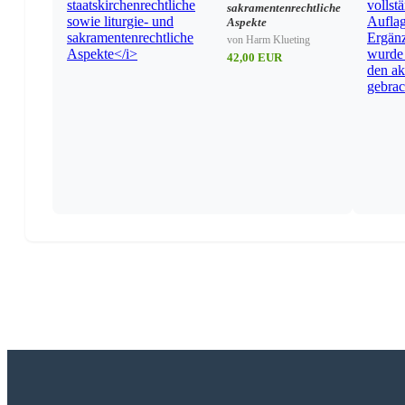
Die Ablehnung eines Sachverständigen
sakramentenrechtliche
Qualifikation des Sachverständigen
Aspekte
Die Anzahl der Sachverständigen
von Harm Klueting
42,00 EUR
Die Erstellung des Gutachtens
Die gerichtliche Verwendung des Gutachtens als seine 
Zur Anfertigung eines Gutachtens
„peritia“ und „votum“ als zwei Kategorien von Gutach
Der richterliche Begutachtungsauftrag
Bericht des Gutachters
Besoldung der Sachverständigen
Zur Verwendung des Gutachtens durch den Richter
Der Richter und die moralische Gewissheit als Schlüsse
Moralische Gewissheit „ex actis et probatis“
Das Prinzip der freien Beweiswürdigung
Kriterien zur Evaluierung eines Gutachtens aus der Rota-Re
Zum rechtlichen Stellenwert der Rotajudikatur
Rotaansprachen