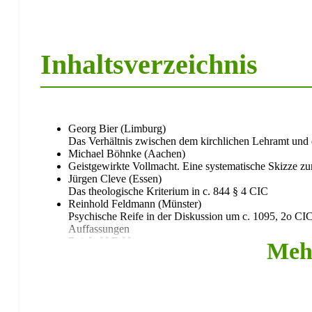
Inhaltsverzeichnis
Georg Bier (Limburg)
Das Verhältnis zwischen dem kirchlichen Lehramt und 
Michael Böhnke (Aachen)
Geistgewirkte Vollmacht. Eine systematische Skizze 
Jürgen Cleve (Essen)
Das theologische Kriterium in c. 844 § 4 CIC
Reinhold Feldmann (Münster)
Psychische Reife in der Diskussion um c. 1095, 2o CI
Auffassungen
Reinhold Feldmann
Meh
Ich würde niemals einem Kind Gewalt antun – Pädophil
Hein Gunkel (Erfurt)
Ehen in der „ehemaligen DDR“ – Beobachtungen aus der
Klaus Kottmann/Stefan Schweer (Hamburg/Osnabrück
Sexueller Missbrauch Minderjähriger. Die Ausgestaltun