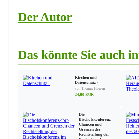
Verdachtsmomenten
Klaus Schmalzl (Würzburg)
Der Autor
Scheidungs-Trauma und kanonische Ehefähigkeit. Der E
Eheführungsfähigkeit ihrer Kinder
Thomas Schüller (Limburg)
Pfarrei und Leitung der Pfarrei in der Krise – eine kri
dem Hintergrund kooperativer Seelsorgeformen in den
Jochen Walter (Essen)
Implikationen zum Lebenspartnerschaftsgesetz
Das könnte Sie auch in
Jochen Walter (Essen)
Entstehung und Ausblicke aus kirchenrechtlicher Sich
Kirchen und
Datenschutz -
von Thomas Hoeren
24,00 EUR
Die
Bischofskonferenz
Chancen und
Grenzen der
Rechtstellung der