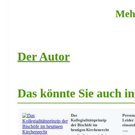
Meh
Die Anwaltspflicht
Anwaltspflicht im CIC
Exceptis causis matrimonialisbus
Anwaltspflicht im deutschen Prozessrecht
Can. 1481 § 3 im Lichte des deutschen Prozessrechts
Zur Praktischen Ausgestaltung
Der Autor
Das könnte Sie auch in
Das
Person
Kollegialitätsprinzip
Leider 
der Bischöfe im
einsatz
heutigen Kirchenrecht
von