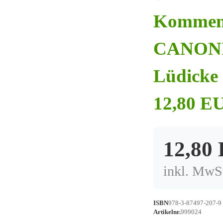
Kommen
CANONIC
Lüdicke 1
12,80 EU
12,80
inkl. MwSt
ISBN
978-3-87497-207-9
Artikelnr.
999024