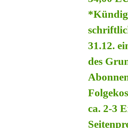
*Kündigu
schriftl
31.12. e
des Grun
Abonnen
Folgekos
ca. 2-3 
Seitenpr