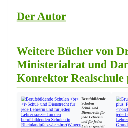
Aufsicht
Schülerunfallversicherung / Unfallverhütung
Schutz vor Gefahren
Der Autor
Schulgesundheitspflege
Warenverkauf / Gewerbliche Betätigung
Zusammenarbeit mit dem Schulträger
Schulgebäude/-anlagen
Verwaltungsregelungen
Weitere Bücher von Dr
Lehrkräfte
Ministerialrat und Dan
Landesbeamtengesetz
Tarifvertrag
Laufbahn
Konrektor Realschule 
Besoldung
Mehrarbeit
Nebenamtliche/Nebenberufliche Tätigkeit
Reisekosten
Allgemeines Dienst- und Beamtenrecht
Berufsbildende
Haftung
Schulen
Arbeitszeit / Pflichtstunden
Schul- und
Dienstrecht für
Urlaub
jede Lehrerin
Mutterschutz
und für jeden
Menschen mit Behinderungen
Lehrer speziell