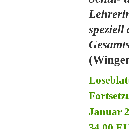
Lehreri
speziel
Gesamts
(Wingen
Loseblat
Fortsetz
Januar 2
34,00 EU