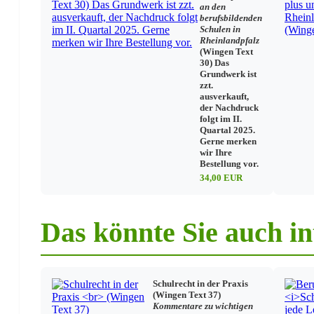
Personalvertretung
an den
Fort-/Weiterbildung
berufsbildenden
Fürsorge
Schulen in
Gleichstellung von Frau und Mann
Rheinlandpfalz
Beihilfe
(Wingen Text
30) Das
Grundwerk ist
zzt.
Eltern
ausverkauft,
Schüler
der Nachdruck
folgt im II.
Schülervertretung
Quartal 2025.
Beratung / Schullaufbahn
Gerne merken
Schulpsychologischer Dienst
wir Ihre
Fördermaßnahmen
Bestellung vor.
Migrantinnen und Migranten
34,00 EUR
Fahrkosten/Unterkunftskosten
Das könnte Sie auch in
Unterricht
Unterrichtsorganisation
Unterrichtsfreie Tage / Beurlaubungen
Sexualerziehung
Schulrecht in der Praxis
Sport / Schwimmen
(Wingen Text 37)
Verkehrserziehung
Kommentare zu wichtigen
Rechtsunterricht