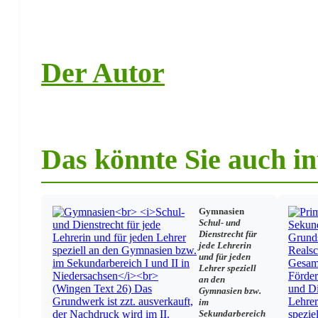
Datenschutz
Haushalt
Sonstiges Personal an Schulen
Europaschule
Schulträger
Der Autor
Schulausschüsse
Bauaufsicht
Schulaufsicht
Lehrkräfte
Das könnte Sie auch in
Niedersächsisches Beamtengesetz
Laufbahnrecht
Beamtenrecht
Einstellung/Stellenbesetzung
Beförderungen
Gymnasien
Ehrungen
Schul- und
Schwerbehinderte
Dienstrecht für
Frauenförderung
jede Lehrerin
Auslandsschuldienst
und für jeden
Angestellte
Lehrer speziell
Personalvertretung
an den
Mutterschutz
Gymnasien bzw.
im
Arbeitszeit
Sekundarbereich
Teilzeitbeschäftigung