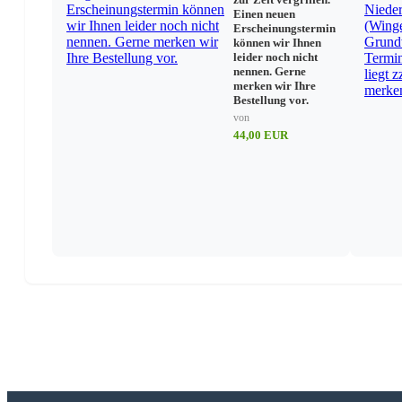
Unterricht
Einen neuen
Erscheinungstermin
Unterrichtszeiten/Ferien
können wir Ihnen
Schulfahrten
leider noch nicht
Schülerwettbewerbe
nennen. Gerne
Unterrichtsfächer/-bereiche
merken wir Ihre
Bestellung vor.
Hausaufgaben
Modellversuche
von
Unterrichtsversorgung
44,00 EUR
Lehr- und Lernmittel
Schulbücher
Rechner/Neue Technologien
Urheberrecht
Berufsbildende Schulen
Allgemeine Vorschriften
Ausbildungsvorschriften
Rahmenrichtlinien/Rahmenlehrpläne
Gastschulverhältnisse
Funktionsämter