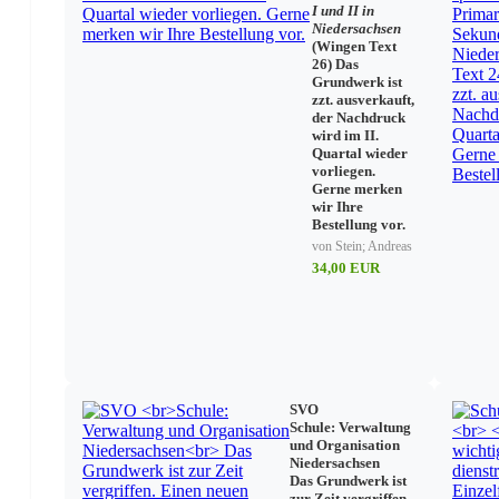
I und II in
Urlaub/Befreiungen
Niedersachsen
Nebenamtliche, nebenberufliche Tätigkeit
(Wingen Text
Sonstigte Beschäftigte
26) Das
Besoldung/Versorgung/Steuern
Grundwerk ist
Reisekosten
zzt. ausverkauft,
Beihilfe
der Nachdruck
wird im II.
Lehrerausbildung
Quartal wieder
Lehrerfort- und Weiterbildung
vorliegen.
Gerne merken
wir Ihre
Eltern
Bestellung vor.
von Stein; Andreas
34,00 EUR
Elternvertretung
Schüler
Schulpflicht
Schülervertretung
Jugendschutz/Jugendarbeitsschutz
SVO
Schule: Verwaltung
Ausländische Schüler
und Organisation
Fördermaßnahmen
Niedersachsen
Das Grundwerk ist
zur Zeit vergriffen.