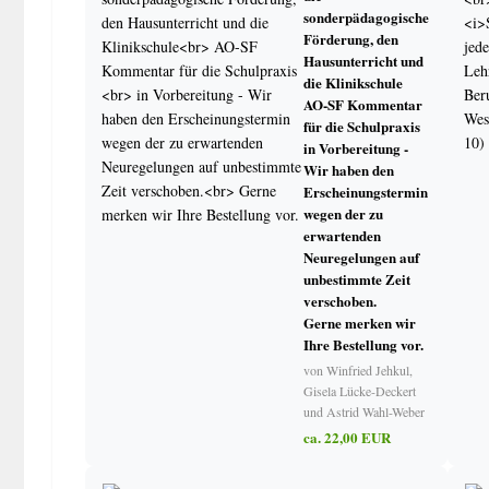
sonderpädagogische
Wochenpläne
Förderung, den
Sonstiges
Hausunterricht und
Schulwanderungen und Schulfahrten
die Klinikschule
Datenschutz
AO-SF Kommentar
Schadensfälle in Schulen
für die Schulpraxis
in Vorbereitung -
Wir haben den
Gymnasium
Erscheinungstermin
wegen der zu
Erprobungsstufe
erwartenden
Gymnasiale Oberstufe – Abiturprüfung
Neuregelungen auf
Zeugnisse – Sek I
unbestimmte Zeit
verschoben.
Gerne merken wir
Ihre Bestellung vor.
von Winfried Jehkul,
Gisela Lücke-Deckert
und Astrid Wahl-Weber
ca. 22,00 EUR