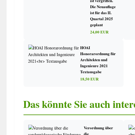
ist vergriffen.
Schüler ausländischer Herkunft
Die Neuauflage
ist für das II.
Quartal 2025
Lehrkräfte
geplant
24,00 EUR
Beurlaubung/Dienstbefreiung/Krankmeldung
Unfälle/Haftung
Allgemeines Dienstrecht
HOAI
Mehrarbeit
Honorarordnung für
Architekten und
Nebentätigkeit
Ingenieure 2021
Sonstiges
Textausgabe
Entlastungsstunden
18,50 EUR
Fürsorge
Allgemeine Schulverwaltung
Das könnte Sie auch inter
Schülerverzeichnisse/Listen
Inventar
Lehr- und Lernmittel
Verordnung über
Haushalt
die
Unterrichtsplanung