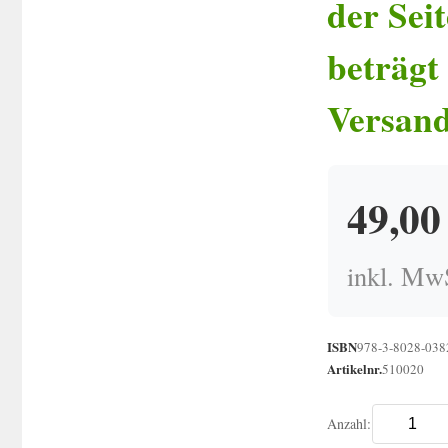
der Sei
beträgt 
Versand
49,0
inkl. MwS
ISBN
978-3-8028-038
Artikelnr.
510020
Anzahl: